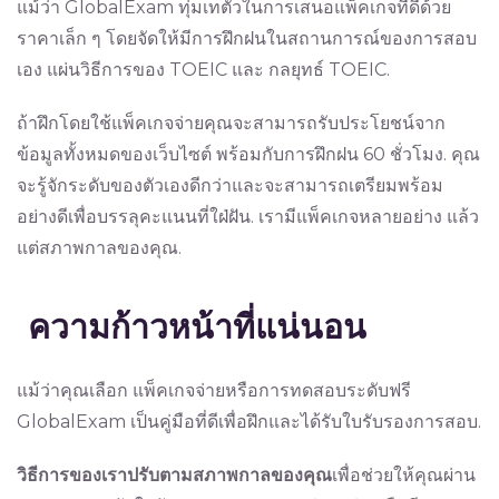
แม้ว่า GlobalExam ทุ่มเทตัวในการเสนอแพ็คเกจที่ดีด้วย
ราคาเล็ก ๆ โดยจัดให้มีการฝึกฝนในสถานการณ์ของการสอบ
เอง แผ่นวิธีการของ TOEIC และ กลยุทธ์ TOEIC.
ถ้าฝึกโดยใช้แพ็คเกจจ่ายคุณจะสามารถรับประโยชน์จาก
ข้อมูลทั้งหมดของเว็บไซต์ พร้อมกับการฝึกฝน 60 ชั่วโมง. คุณ
จะรู้จักระดับของตัวเองดีกว่าและจะสามารถเตรียมพร้อม
อย่างดีเพื่อบรรลุคะแนนที่ใฝ่ฝัน. เรามีแพ็คเกจหลายอย่าง แล้ว
แต่สภาพกาลของคุณ.
ความก้าวหน้าที่แน่นอน
แม้ว่าคุณเลือก แพ็คเกจจ่ายหรือการทดสอบระดับฟรี
GlobalExam เป็นคู่มือที่ดีเพื่อฝึกและได้รับใบ​รับรอง​การสอบ.
วิธีการของเราปรับตามสภาพกาลของคุณ
เพื่อช่วยให้คุณผ่าน