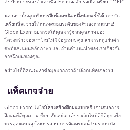
ตั้งเป้าหมายของตัวเองเพื่อประสบผลสำเร็จเมื่อเตรียม TOEIC.
นอกจากนั้นคุณ
ทำการฝึกซ้อมชนิดหนึ่งบ่อยครั้งได้
. การจัด
เตรียมนี้จะช่วยให้คุณทดสอบระดับของตัวเองตามสบาย!
GlobalExam อยากจะให้คุณมารู้จากคุณภาพของ
โครงสร้างของเราโดยไม่มีข้อผูกมัด. คุณสามารถดูแผ่นคำ​
ศัพท์และแผ่นหลักภาษา และอ่านคำแนะนำของเราเกี่ยวกับ
การฝึกฝนของคุณ.
อย่างไรก็ดีคุณจะหา​ข้อมูลมากกว่าถ้าเลือกแพ็คเกจจ่าย!
แพ็คเกจจ่าย
GlobalExam ไม่ใช่
โครงสร้างฝึกฝนเเบบฟรี
. เราเสนอการ
ฝึกฝนที่มีคุณภาพ ซึ่งอาศัยเลย์เอาท์ของเว็บไซต์ที่ดีที่สุด เพื่อ
บรรลุคะแนนสูงไนการสอบ. การจัดเตรียมนี้จึงมีราคา ถึง