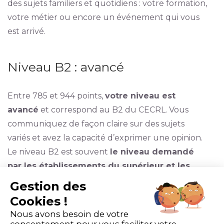
des sujets familiers et quotidiens : votre formation,
votre métier ou encore un événement qui vous
est arrivé.
Niveau B2 : avancé
Entre 785 et 944 points,
votre niveau est
avancé
et correspond au B2 du CECRL. Vous
communiquez de façon claire sur des sujets
variés et avez la capacité d’exprimer une opinion.
Le niveau B2 est souvent
le niveau demandé
par les établissements du supérieur et les
entreprises
.
Gestion des
Cookies !
C1 : vous êtes expérimenté
Nous avons besoin de votre
consentement pour vous faciliter votre