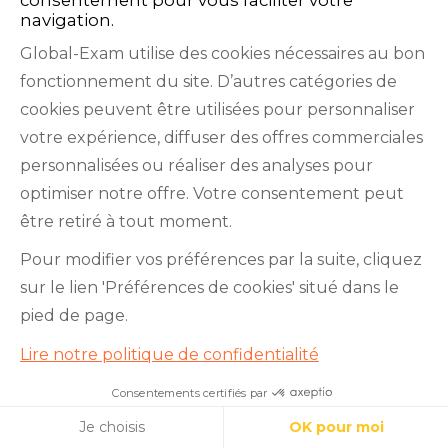
navigation.
Au-delà de 945 points,
votre niveau est
Global-Exam utilise des cookies nécessaires au bon
expérimenté
(correspond au niveau C1). Vous
fonctionnement du site. D’autres catégories de
comprenez la majorité des textes et discours
cookies peuvent être utilisées pour personnaliser
complexes. Vous parlez de façon fluide sans
votre expérience, diffuser des offres commerciales
chercher vos mots.
personnalisées ou réaliser des analyses pour
optimiser notre offre. Votre consentement peut
Vous envisagez de réaliser un
test gratuit du
être retiré à tout moment.
TOEIC
sur GlobalExam ? À l’issue du test, vous
aurez une idée de votre niveau si vous passiez le
Pour modifier vos préférences par la suite, cliquez
TOEIC !
sur le lien 'Préférences de cookies' situé dans le
pied de page.
Parfaire votre
Lire notre politique de confidentialité
entraînement au test
Consentements certifiés par
Je teste mon niveau en 10
TOEIC
minutes !
Cookies
Je choisis
OK pour moi