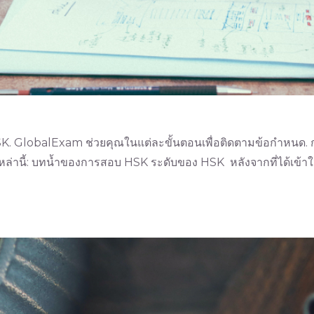
K. GlobalExam ช่วยคุณในแต่ละขั้นตอนเพื่อติดตามข้อกำหนด. ก
่านี้: บทน้ำของการสอบ HSK ระดับของ HSK หลังจากที่ได้เข้า