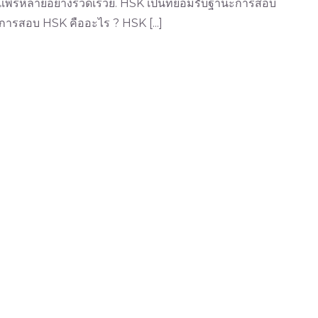
แพร่หลายอย่างรวดเร็วย. HSK เป็นที่ยอมรับฐานะการสอบ
ี การสอบ HSK คืออะไร ? HSK [...]