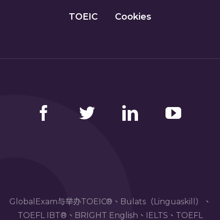
TOEIC
Cookies
Facebook
Twitter
LinkedIn
YouTube
GlobalExam与举办TOEIC®、Bulats（Linguaskill）、
TOEFL IBT®、BRIGHT English、IELTS、TOEFL