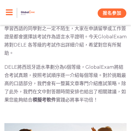
Skip
在本欄目中，我們為您提供了有關D
ELE考試要求
的一系列
文章。DELE（Diplomas de Español Como Lengua
to
报名参加
Extranjera）作為一項國際認可的西班牙語水準考試，各位
content
學習西語的同學對之一定不陌生，大家在申請留學或工作簽
證是都會選擇該考試作為語言水平證明。今天GlobalExam
將對DELE 各等級的考試作出詳細介紹，希望對您有所幫
助。
DELE將西班牙語水準劃分為6個等級，GlobalExam將結
合考試真題，按照考試順序逐一介紹每個等級。對於挑戰最
高的口語部分，我們會有一整篇文章專門介紹應試策略。除
了此外，我們在文中對答題時間安排也給出了相關建議，如
果您能夠結合
模擬考軟件
實踐必將事半功倍！