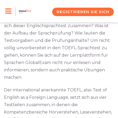
Skip
Wenn Sie TOEFL-Test hören, dann denken Sie
wahrscheinlich sofort an einen Englischtest wie Sie
to
REGISTRIEREN SIE SICH
ihn aus der Schule kennen. Aber wie genau setzt
content
sich dieser Englischsprachtest zusammen? Was ist
der Aufbau der Sprachprüfung? Wie lauten die
Testvorgaben und die Prüfungsinhalte? Um nicht
völlig unvorbereitet in den TOEFL-Sprachtest zu
gehen, können Sie sich auf der Lernplattform für
Sprachen GlobalExam nicht nur einlesen und
informieren, sondern auch praktische Übungen
machen.
Der international anerkannte TOEFL, also Test of
English as a Foreign Language, setzt sich aus vier
Testteilen zusammen, in denen die
Kompetenzbereiche Hörverstehen, Leseverstehen,