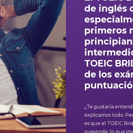
de inglés
c
especial
primeros 
principian
intermedio
TOEIC BRI
de los ex
puntuació
¿Te gustaría entende
explicamos todo. Pe
es que el TOEIC Bri
suspende: lo que imp