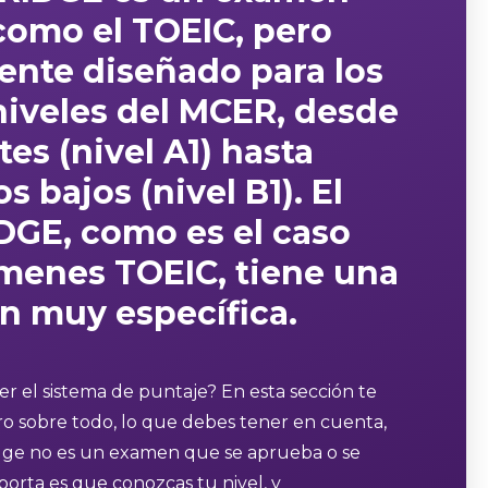
omo el TOEIC, pero
mente
diseñado para los
niveles del MCER
, desde
tes (nivel A1) hasta
s bajos (nivel B1). El
DGE, como es el caso
ámenes TOEIC,
tiene una
n muy específica.
r el sistema de puntaje? En esta sección te
ro sobre todo, lo que debes tener en cuenta,
dge no es un examen que se aprueba o se
orta es que conozcas tu nivel, y