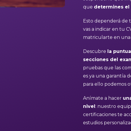
que
determines el 
Esto dependerá de tu
vas a indicar en tu
matricularte en una 
Descubre
la puntu
secciones del ex
pruebas que las com
es ya una garantía de
para ello podemos of
Anímate a hacer
una
nivel
: nuestro equip
certificaciones te a
estudios personaliza