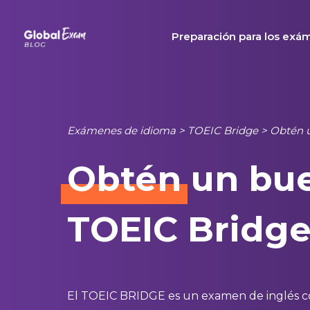
Skip
to
Preparación para los exá
content
Exámenes de idioma
>
TOEIC Bridge
>
Obtén u
Obtén
un bue
TOEIC Bridg
El TOEIC BRIDGE es un examen de inglés c