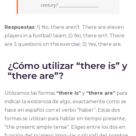
century? ______________________
Respuestas
: 1) No, there aren’t. There are eleven
players in a football team; 2) No, there isn’t. There
are 3 questions on this exercise; 3) Yes, there are.
¿Cómo utilizar “there is” y
“there are”?
Utilizamos las formas
“there is”
y
“there are”
para
indicar la existencia de algo, exactamente como se
hace en español con el verbo “haber”. Estas dos
formas se utilizan para hablar en tiempo presente,
“the present simple tense”. Eliges entre los dos en
función del número (singular o plural) del nombre.