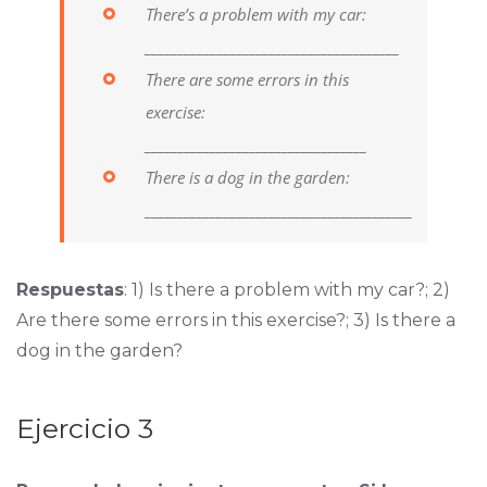
There’s a problem with my car:
_______________________________________
There are some errors in this
exercise:
__________________________________
There is a dog in the garden:
_________________________________________
Respuestas
: 1) Is there a problem with my car?; 2)
Are there some errors in this exercise?; 3) Is there a
dog in the garden?
Ejercicio 3