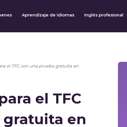
menes
Aprendizaje de idiomas
Inglés profesional
ara el TFC con una prueba gratuita en
para el TFC
gratuita en