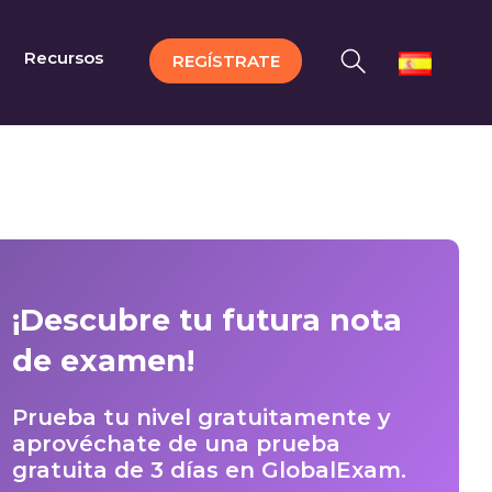
Recursos
REGÍSTRATE
¡Descubre tu futura nota
de examen!
Prueba tu nivel gratuitamente y
aprovéchate de una prueba
gratuita de 3 días en GlobalExam.