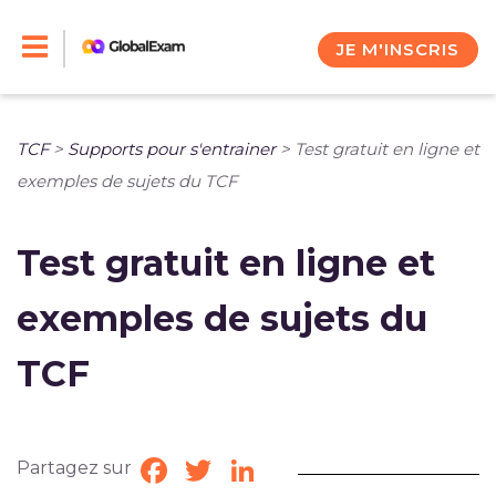
Skip
to
JE M'INSCRIS
content
TCF
>
Supports pour s'entrainer
>
Test gratuit en ligne et
exemples de sujets du TCF
Test gratuit en ligne et
exemples de sujets du
TCF
Partagez sur
Facebook
Twitter
LinkedIn