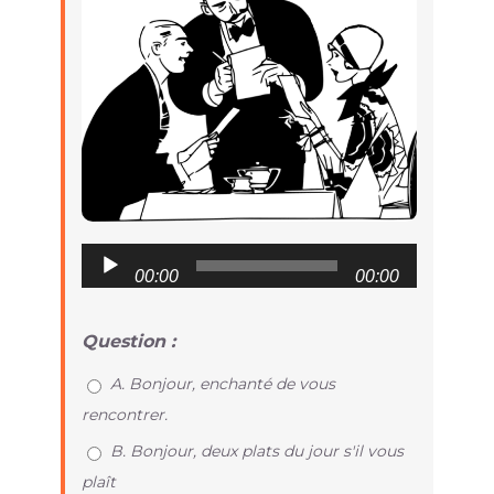
Audio
00:00
00:00
Player
Question :
A. Bonjour, enchanté de vous
rencontrer.
B. Bonjour, deux plats du jour s'il vous
plaît