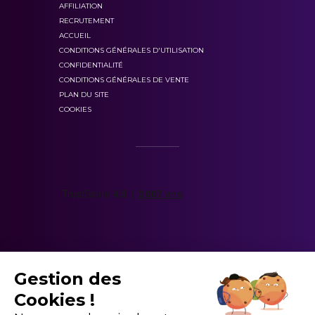
AFFILIATION
réussir l'examen
RECRUTEMENT
ACCUEIL
CONDITIONS GÉNÉRALES D'UTILISATION
CONFIDENTIALITÉ
fiches de cours
CONDITIONS GÉNÉRALES DE VENTE
PLAN DU SITE
COOKIES
Gestion des
Cookies !
vocabulaire