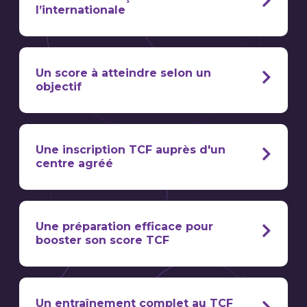
l’internationale
TCF (test de connaissance du français)
Un score à atteindre selon un
objectif
dont le français n’est pas la langue
maternelle,
Une inscription TCF auprès d'un
centre agréé
effectuer votre inscription
centre de passage agréé
Une préparation efficace pour
booster son score TCF
centres agréés pour le TCF
CECRL
être préparés de manière
Un entraînement complet au TCF