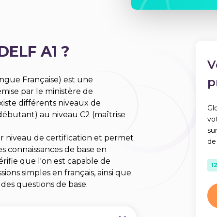
 DELF A1 ?
V
ngue Française) est une
p
émise par le ministère de
existe différents niveaux de
Gl
 (débutant) au niveau C2 (maîtrise
vo
su
 niveau de certification et permet
de
es connaissances de base en
vérifie que l'on est capable de
1
ions simples en français, ainsi que
 des questions de base.