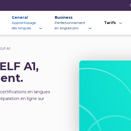
General
Business
Apprentissage
Perfectionnement
Tarifs
des langues
en anglais pro
ELF A1
ELF A1,
ent.
certifications en langues
éparation en ligne sur