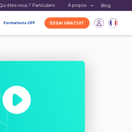
Qui êtes-vous ?
particuliers
À propos
Blog
ESSAI GRATUIT
Formations CPF