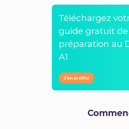
Téléchargez vot
guide gratuit de
préparation au
A1
J’en profite
Commence