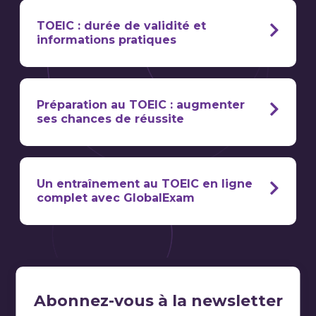
grille de score
langues du CECRL (A1, A2, B1, B2, C1, C2)
TOEIC : durée de validité et
inscription en ligne
informations pratiques
pour
les professionnels et les étudiants
équivalences entre score TOEIC et
Préparation au TOEIC : augmenter
niveaux linguistiques CECRL
s’inscrire au TOEIC
valable que pour deux
ses chances de réussite
très bonne maîtrise de
ans
l’anglais
Niveau
préparation active ou
Points
Description du niveau
CECRL
passive
Un entraînement au TOEIC en ligne
120-
Communiquer et
complet avec GlobalExam
Listening du TOEIC
A1 (Débutant)
225
comprendre l'anglais
structure de
votre
45 minutes
dans un contexte simple
l'examen et de ses exercices-type
entraînement au TOEIC en ligne
225-
A2
de la vie quotidienne
550
(Élémentaire)
le centre d’examen TOEIC en France le
550-
B1
Décrire des faits précis,
plus proche de vous
chaque nouvelle
entraînement
785
(Intermédiaire)
échanger de façon
Abonnez-vous à la newsletter
session sera payante
TOEIC à distance
gratuit