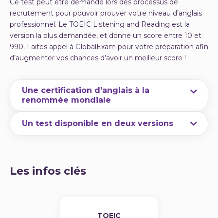
Ce test peut être demandé lors des processus de
recrutement pour pouvoir prouver votre niveau d’anglais
professionnel. Le TOEIC Listening and Reading est la
version la plus demandée, et donne un score entre 10 et
990. Faites appel à GlobalExam pour votre préparation afin
d’augmenter vos chances d’avoir un meilleur score !
Une certification d'anglais à la
renommée mondiale
Créé en 1979, le TOEIC (Test Of English for
Un test disponible en deux versions
International Communication) est
un examen
d’anglais
standardisé reconnu par plus de 14 000
Le
TOEIC
est en réalité composé de deux tests
organisations réparties dans plus de 160 pays du
distincts : le
test TOEIC Listening and Reading
et
monde.
le test TOEIC Speaking and Writing. Ces deux tests
Les infos clés
Ces organisations regroupent des entreprises
réunis ont pour but
d’évaluer le niveau global en
internationales mais également des universités,
anglais du candidat
, que ce soit sur ses
des écoles du supérieur, des organismes publiques
compétences « passives » (c’est-à-dire l’écoute et
et des services d’immigration. Le TOEIC évalue en
la lecture) ou ses compétences « actives »
TOEIC