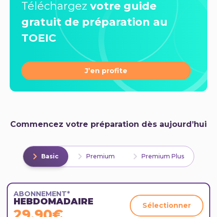
obtenir le score que vous souhaitez à l'examen.
Téléchargez
votre guide
gratuit de préparation au
TOEIC
J’en profite
Commencez votre préparation dès aujourd’hui
Basic
Premium
Premium Plus
ABONNEMENT*
HEBDOMADAIRE
Sélectionner
29,90€