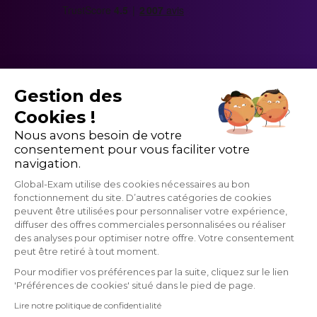
Gestion des
Cookies !
Nous avons besoin de votre
consentement pour vous faciliter votre
navigation.
Global-Exam utilise des cookies nécessaires au bon
fonctionnement du site. D’autres catégories de cookies
peuvent être utilisées pour personnaliser votre expérience,
diffuser des offres commerciales personnalisées ou réaliser
des analyses pour optimiser notre offre. Votre consentement
GlobalExam n'entretient aucun lien avec les institutions qui gèrent les
peut être retiré à tout moment.
examens officiels du TOEIC®, du Linguaskill, du TOEFL ®, du BRIGHT,
du IELTS, du Cambridge, du Pipplet, du LanguageCert, du HSK®, du
Pour modifier vos préférences par la suite, cliquez sur le lien
DELE, du DELF, du TCF et du WiDaF. © 2026 GlobalExam
'Préférences de cookies' situé dans le pied de page.
Lire notre politique de confidentialité