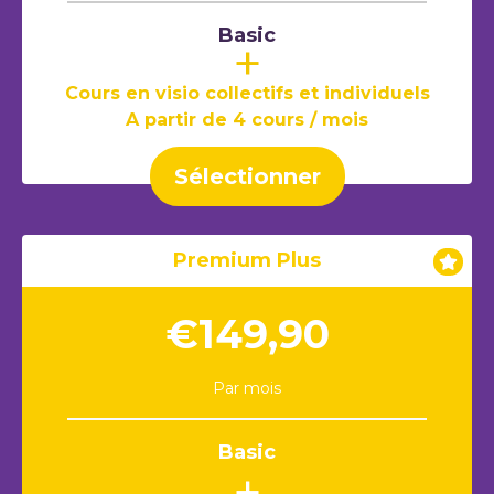
Basic
+
Cours en visio collectifs et individuels
A partir de 4 cours / mois
Sélectionner
Premium Plus
€149,90
Par mois
Basic
+