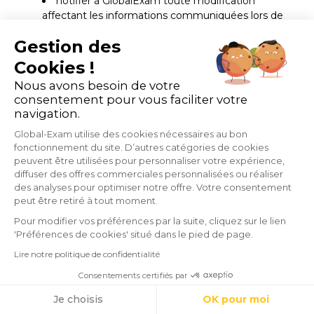
notifier à GlobalExam toute modification
affectant les informations communiquées lors de
son inscription/commande intervenant avant la
Gestion des
fin des formations commandées. Le cas échéant,
le Client peut modifier ces informations à partir
Cookies !
de son compte utilisateur ;
Nous avons besoin de votre
informer immédiatement GlobalExam de
consentement pour vous faciliter votre
toute perte ou utilisation non autorisée de son
navigation.
Espace personnel, de ses identifiants et/ou de
Global-Exam utilise des cookies nécessaires au bon
son mot de passe. Les mots de passe et
fonctionnement du site. D’autres catégories de cookies
identifiants sont personnels et le Client s’engage
peuvent être utilisées pour personnaliser votre expérience,
à ne pas les divulguer. À ce titre, GlobalExam ne
diffuser des offres commerciales personnalisées ou réaliser
peut être tenu responsable de l’utilisation des
des analyses pour optimiser notre offre. Votre consentement
identifiants et du mot de passe du Client par un
peut être retiré à tout moment.
tiers à qui il/elle les aurait communiqués ou bien
Pour modifier vos préférences par la suite, cliquez sur le lien
qui y aurait eu accès à la suite d’une faute,
'Préférences de cookies' situé dans le pied de page.
maladresse ou négligence de la part du Client ;
Lire notre politique de confidentialité
respecter les directives et instructions des
Consentements certifiés par
enseignants/intervenants (notamment en
Commencez gratuitement
Cookies
remettant tous travaux et corrections aux dates
Je choisis
OK pour moi
indiquées) ou de GlobalExam qu’elles soient