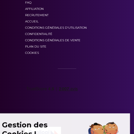
FAQ
AFFILIATION
RECRUTEMENT
ACCUEIL
CONDITIONS GÉNÉRALES D'UTILISATION
20 % de la note finale du B2 First
CONFIDENTIALITÉ
CONDITIONS GÉNÉRALES DE VENTE
PLAN DU SITE
COOKIES
Gestion des
Partie 1 : écrire un essai de 140 à 190 mots en
Cookies !
donnant son opinion.