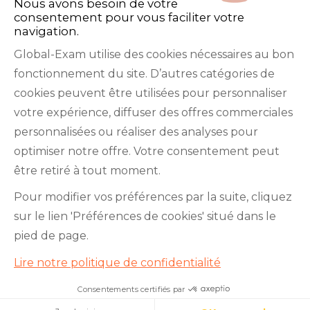
Nous avons besoin de votre
consentement pour vous faciliter votre
navigation.
Global-Exam utilise des cookies nécessaires au bon
fonctionnement du site. D’autres catégories de
Facebook
Twitter
LinkedIn
YouTube
cookies peuvent être utilisées pour personnaliser
votre expérience, diffuser des offres commerciales
personnalisées ou réaliser des analyses pour
optimiser notre offre. Votre consentement peut
être retiré à tout moment.
GlobalExam n’entretient aucun lien avec les
Pour modifier vos préférences par la suite, cliquez
institutions qui gèrent les examens officiels du
sur le lien 'Préférences de cookies' situé dans le
TOEIC®, du Bulats (Linguaskill), du TOEFL IBT®, du
pied de page.
BRIGHT English, de l’IELTS, du TOEFL ITP®, des
Lire notre politique de confidentialité
Cambridge B2 First et C1 Advanced, du TOEIC
Bridge™, du HSK®, du BRIGHT Español, du DELE,
Consentements certifiés par
Je teste mon niveau en 10
minutes !
du DELF, du TCF, du BRIGHT Deutsch et du WiDaF.
Cookies