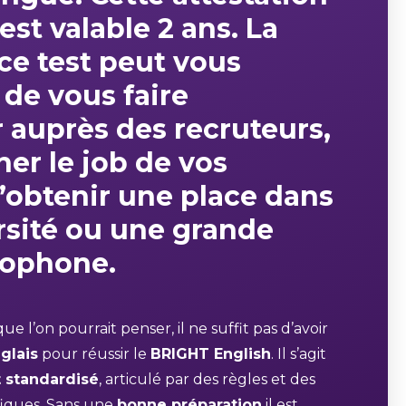
 est
valable 2 ans
. La
 ce test peut vous
 de
vous faire
r
auprès des recruteurs,
er le
job de vos
’obtenir une place dans
rsité ou une grande
lophone.
e l’on pourrait penser, il ne suffit pas d’avoir
glais
pour réussir le
BRIGHT English
. Il s’agit
 standardisé
, articulé par des règles et des
fiques. Sans une
bonne préparation
il est