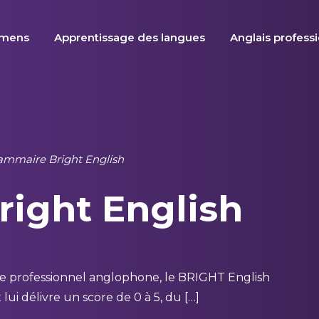
amens
Apprentissage des langues
Anglais profess
ammaire Bright English
right English
de professionnel anglophone, le BRIGHT English
lui délivre un score de 0 à 5, du […]