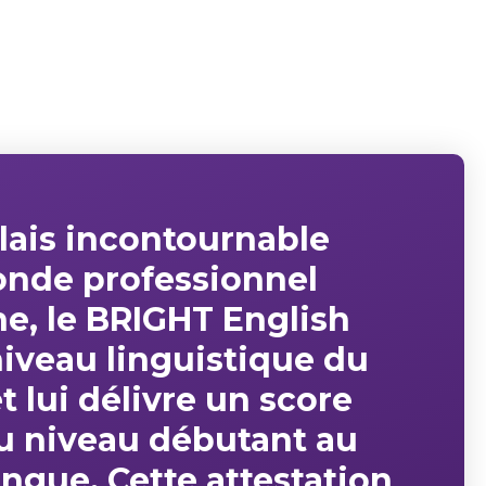
lais
incontournable
nde professionnel
ne
, le BRIGHT English
iveau linguistique
du
t lui délivre un
score
du niveau débutant au
ingue. Cette attestation