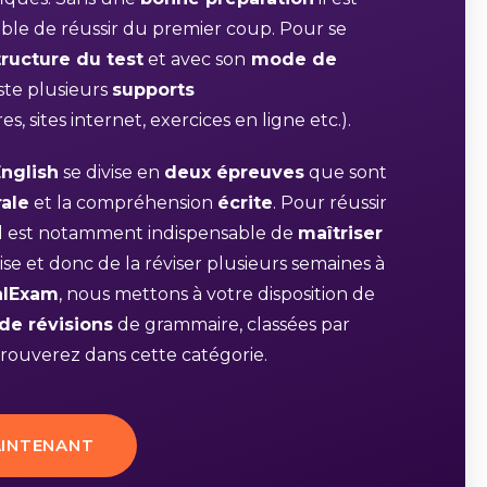
ble de réussir du premier coup. Pour se
ructure du test
et avec son
mode de
xiste plusieurs
supports
res, sites internet, exercices en ligne etc.).
nglish
se divise en
deux épreuves
que sont
rale
et la compréhension
écrite
. Pour réussir
il est notamment indispensable de
maîtriser
se et donc de la réviser plusieurs semaines à
alExam
, nous mettons à votre disposition de
 de révisions
de grammaire, classées par
rouverez dans cette catégorie.
INTENANT