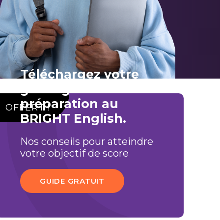
Téléchargez votre
guide gratuit de
préparation au
OFFERT !
BRIGHT English.
Nos conseils pour atteindre
votre objectif de score
GUIDE GRATUIT