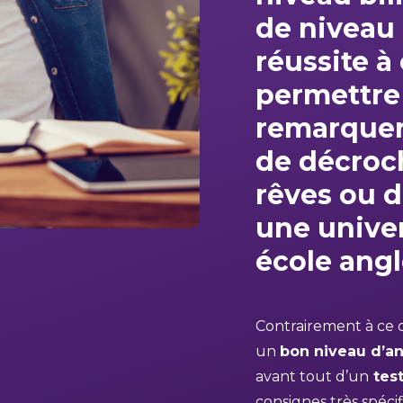
de niveau
réussite à
permettre
remarque
de décroch
rêves
ou d
une unive
école ang
Contrairement à ce qu
un
bon niveau d’an
avant tout d’un
test
consignes très spéci