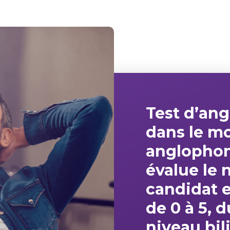
Test d’ang
dans le
mo
anglopho
évalue le
n
candidat e
de 0 à 5
, 
niveau bil