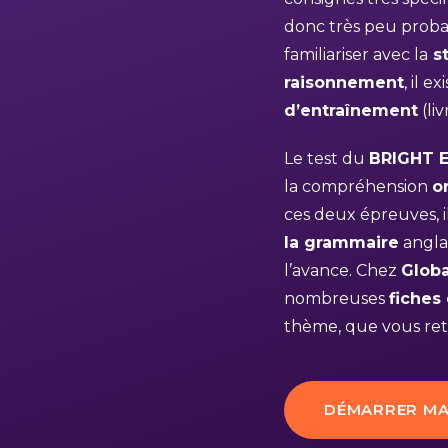
donc très peu proba
familiariser avec la
st
raisonnement
, il e
d’entraînement
(liv
Le test du
BRIGHT E
la compréhension
o
ces deux épreuves, 
la grammaire
anglai
l’avance. Chez
Glob
nombreuses
fiches
thème, que vous ret
DÉMARRER MA