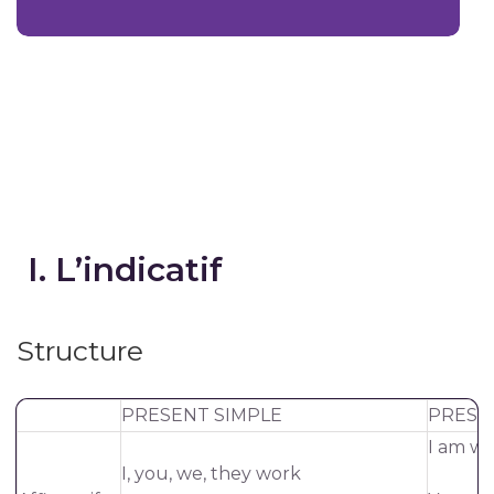
I. L’indicatif
Structure
PRESENT SIMPLE
PRESE
I am w
I, you, we, they work