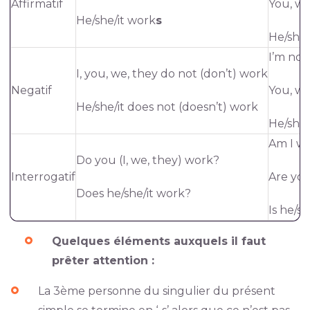
Affirmatif
You, we
He/she/it work
s
He/she/
I’m not
I, you, we, they do not (don’t) work
Negatif
You, we
He/she/it does not (doesn’t) work
He/she/i
Am I w
Do you (I, we, they) work?
Interrogatif
Are you
Does he/she/it work?
Is he/s
Quelques éléments auxquels il faut
prêter attention :
La 3ème personne du singulier du présent