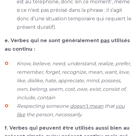
est au téléphone, donc ‘en ce moment’, même
si ce n’est pas précisé dans la phrase ; il s’agit
donc d’une situation temporaire qui requiert le
présent duratif).
e. Verbes qui ne sont généralement
pas
utilisés
au continu :
Know, believe, need, understand, realize, prefer,
remember, forget, recognize, mean, want, love,
like, dislike, hate, appreciate, mind, possess,
own, belong, seem, cost, owe, exist, consist of,
include, contain
Respecting someone
doesn’t mean
that
you
like
the person, necessarily.
f. Verbes qui peuvent être utilisés aussi bien au