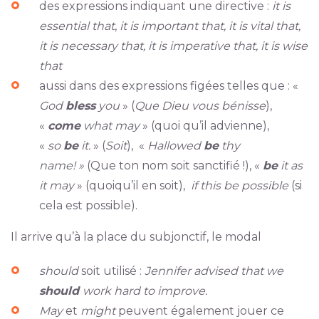
des expressions indiquant une directive :
it is
essential that
,
it is important that, it is vital that,
it is necessary that, it is imperative that, it is wise
that
aussi dans des expressions figées telles que : «
God
bless
you
» (
Que Dieu vous bénisse
),
«
come
what may
» (quoi qu’il advienne),
«
so
be
it.
» (
Soit
), «
Hallowed
be
thy
name! »
(Que ton nom soit sanctifié !), «
be
it as
it may
» (quoiqu’il en soit),
if this be possible
(si
cela est possible).
Il arrive qu’à la place du subjonctif, le modal
should
soit utilisé :
Jennifer advised that we
should
work hard to improve.
May
et
might
peuvent également jouer ce