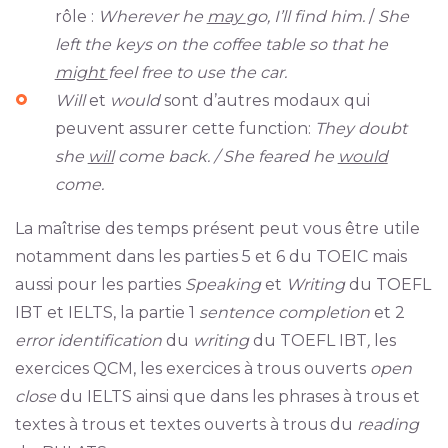
rôle :
Wherever he
may
go, I’ll find him.
/
She
left the keys on the coffee table so that he
might
feel free to use the car.
Will
et
would
sont d’autres modaux qui
peuvent assurer cette function:
They doubt
she
will
come back. / She feared he
would
come.
La maîtrise des temps présent peut vous être utile
notamment dans les parties 5 et 6 du TOEIC mais
aussi pour les parties
Speaking
et
Writing
du TOEFL
IBT et IELTS, la partie 1
sentence completion
et 2
error identification
du
writing
du TOEFL IBT
,
les
exercices QCM, les exercices à trous ouverts
open
close
du IELTS ainsi que dans les phrases à trous et
textes à trous et textes ouverts à trous du
reading