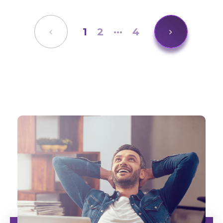
1
2
···
4