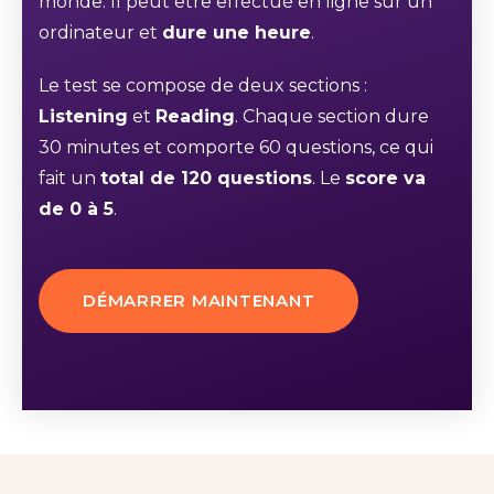
monde. Il peut être effectué en ligne sur un
ordinateur et
dure une heure
.
Le test se compose de deux sections :
Listening
et
Reading
. Chaque section dure
30 minutes et comporte 60 questions, ce qui
fait un
total de 120 questions
. Le
score va
de 0 à 5
.
DÉMARRER MAINTENANT