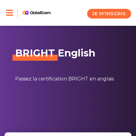
Skip
to
JE M'INSCRIS
content
BRIGHT
English
Passez la certification BRIGHT en anglais