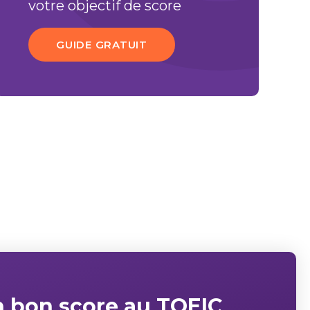
votre objectif de score
GUIDE GRATUIT
n bon score au TOEIC