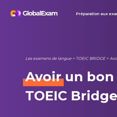
Skip
to
Préparation aux ex
content
Les examens de langue
>
TOEIC BRIDGE
>
Avo
Avoir
un bon 
TOEIC Bridg