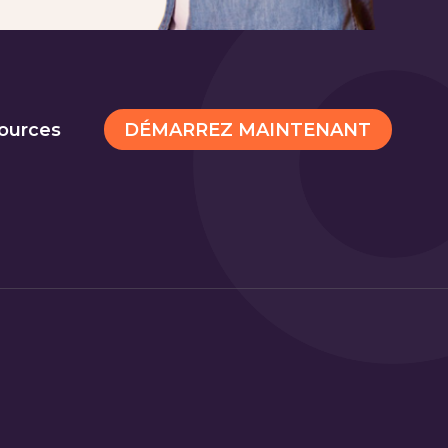
DÉMARREZ MAINTENANT
ources