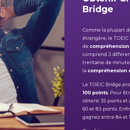
Bridge
Comme la plupart d
étrangère, le TOEIC B
de
compréhension o
comprend 3 différente
trentaine de minutes
la
compréhension é
Le TOEIC Bridge pr
100 points
. Pour êt
obtenir 35 points et 
60 et 83 points. Enfi
gagnez entre 84 et 1