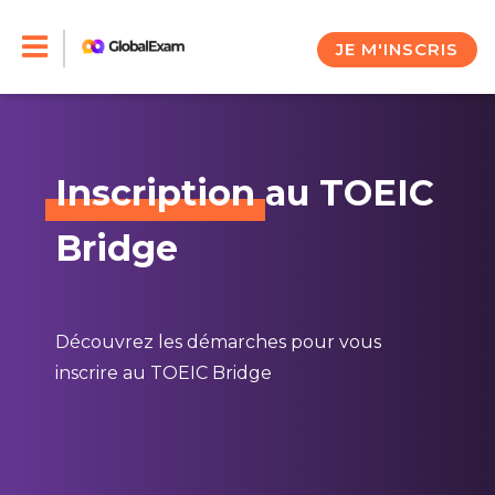
Skip
to
JE M'INSCRIS
content
Inscription
au TOEIC
Bridge
Découvrez les démarches pour vous
inscrire au TOEIC Bridge