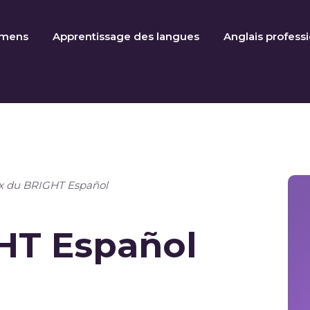
amens
Apprentissage des langues
Anglais profess
ix du BRIGHT Español
GHT Español