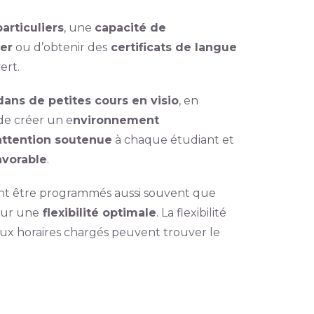
articuliers
, une
capacité de
er
ou d’obtenir des
certificats de langue
ert.
ans de petites cours en visio
, en
 de créer un e
nvironnement
attention soutenue
à chaque étudiant et
avorable
.
t être programmés aussi souvent que
pour une
flexibilité optimale
. La flexibilité
ux horaires chargés peuvent trouver le