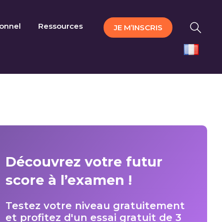
ionnel
Ressources
JE M’INSCRIS
Découvrez votre futur
score à l’examen !
Testez votre niveau gratuitement
et profitez d'un essai gratuit de 3