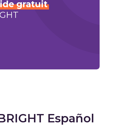
ide
gratuit
IGHT
 BRIGHT Español