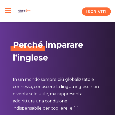
Skip
to
ISCRIVITI
content
Perché
imparare
l’inglese
In un mondo sempre più globalizzato e
connesso, conoscere la lingua inglese non
diventa solo utile, ma rappresenta
addirittura una condizione
indispensabile per cogliere le […]