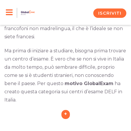
Skip
Se desiderate che il vostro livello di francese sia
valutato e certificato, allora il
DELF
fa per voi.
to
ISCRIVITI
Inoltre, è stato progettato appositamente per i
content
francofoni non madrelingua, il che è l’ideale se non
siete francesi.
Ma prima di iniziare a studiare, bisogna prima trovare
un centro d’esame. È vero che se non si vive in Italia
da molto tempo, può sembrare difficile, proprio
come se si è studenti stranieri, non conoscendo
bene il paese. Per questo
motivo GlobalExam
ha
creato questa categoria sui centri d’esame DELF in
Italia.
+