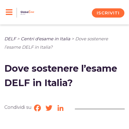
Skip
to
ISCRIVITI
content
DELF
>
Centri d'esame in Italia
>
Dove sostenere
l’esame DELF in Italia?
Dove sostenere l’esame
DELF in Italia?
Condividi su
Facebook
Twitter
LinkedIn