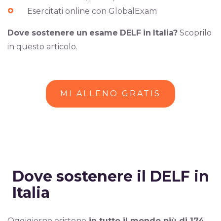
Esercitati online con GlobalExam
Dove
sostenere
un
esame
DELF
in
Italia?
Scoprilo
in questo articolo.
MI ALLENO GRATIS
Dove sostenere il DELF in
Italia
Oggigiorno esistono
in tutto il mondo più di 174