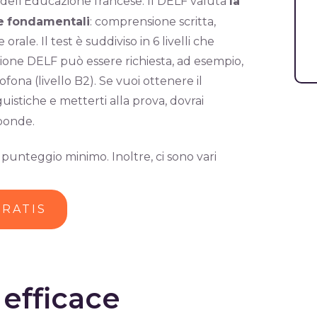
o dell’Educazione francese. Il DELF valuta
la
e
fondamentali
: comprensione scritta,
le. Il test è suddiviso in 6 livelli che
azione DELF può essere richiesta, ad esempio,
ofona (livello B2). Se vuoi ottenere il
istiche e metterti alla prova, dovrai
sponde.
 punteggio minimo. Inoltre, ci sono vari
GRATIS
 efficace