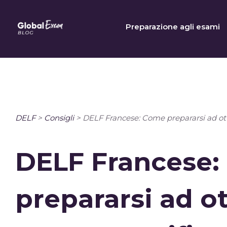
Skip
to
Preparazione agli esami
content
DELF
>
Consigli
>
DELF Francese: Come prepararsi ad ott
DELF Francese
prepararsi ad o