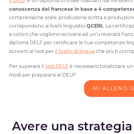
Il DELF
è
un diploma ufficiale rilasciato dal Minister
conoscenza
del
francese
in
base
a
4
competenz
comprensione orale, produzione scritta e produzione ora
corrispondono ai livelli linguistici
QCERL
. La certific
a coloro che vogliono iscriversi ad un’università franc
diploma DELF per certificare le tue competenze lingu
iscriverti al test p
er
il livello di lingua
che p
iù ti corri
Per superare
il
test DELF
è nec
essario totalizzare un
modi per prepararsi al DELF!
MI ALLENO 
Avere una strategia