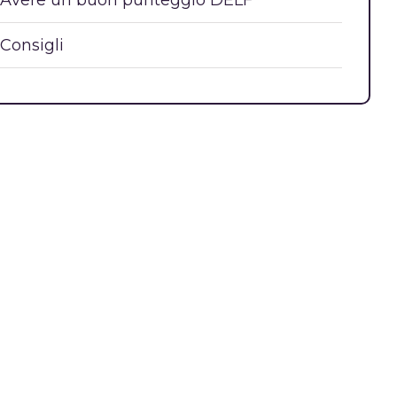
Avere un buon punteggio DELF
Consigli