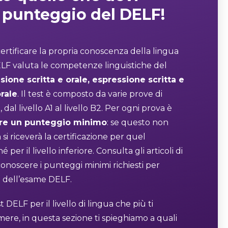
l
punteggio del DELF!
certificare la propria conoscenza della lingua
LF valuta le competenze linguistiche del
ione scritta e orale, espressione scritta e
orale
. Il test è composto da varie prove di
, dal livello A1 al livello B2. Per ogni prova è
are un punteggio minimo
: se questo non
si riceverà la certificazione per quel
 per il livello inferiore. Consulta gli articoli di
onoscere i punteggi minimi richiesti per
e dell’esame DELF.
st DELF per il livello di lingua che più ti
ere, in questa sezione ti spieghiamo a quali