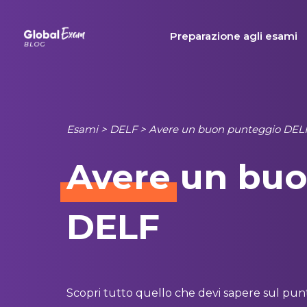
Skip
to
Preparazione agli esami
content
Esami
>
DELF
>
Avere un buon punteggio DEL
Avere
un buo
DELF
Scopri tutto quello che devi sapere sul punte