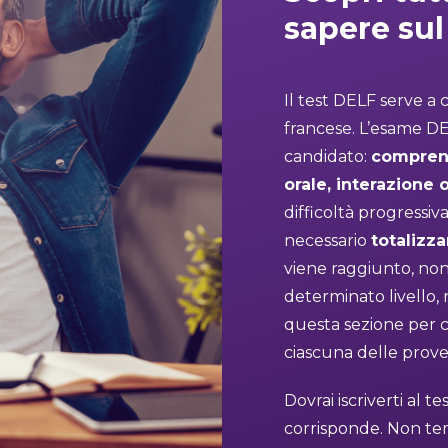
sapere su
Il test DELF serve a 
francese. L’esame DE
candidato:
comprens
orale, interazione 
difficoltà progressiva
necessario
totalizz
viene raggiunto, non 
determinato livello, né
questa sezione per c
ciascuna delle prov
Dovrai iscriverti al te
corrisponde. Non tem