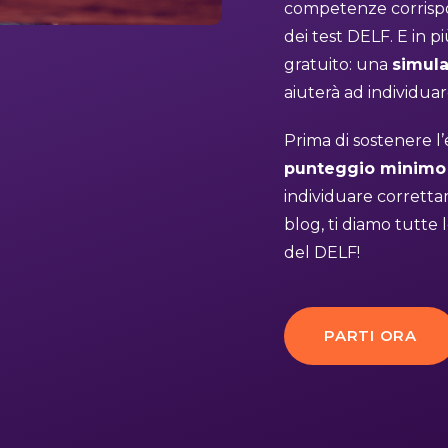
competenze corrispon
dei test DELF. E in 
gratuito: una
simula
aiuterà ad individuare
Prima di sostenere 
punteggio minimo
individuare correttam
blog, ti diamo tutte
del DELF!
PARTI ORA