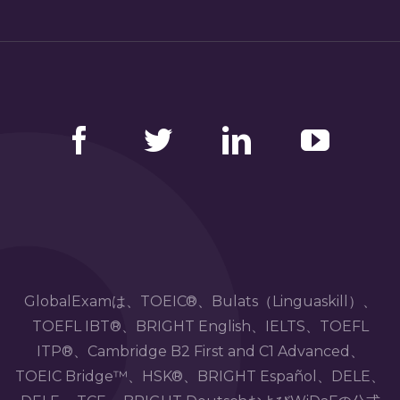
Facebook
Twitter
LinkedIn
YouTube
GlobalExamは、TOEIC®、Bulats（Linguaskill）、
TOEFL IBT®、BRIGHT English、IELTS、TOEFL
ITP®、Cambridge B2 First and C1 Advanced、
TOEIC Bridge™、HSK®、BRIGHT Español、DELE、