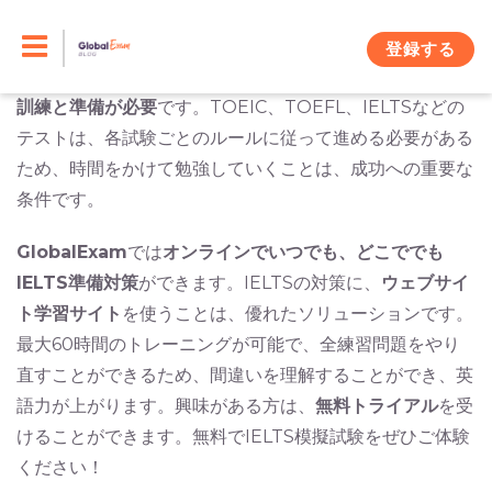
Skip
これからIELTSを受験しようとしている皆様。IELTSで良
いスコアを取るための秘訣をご存じですか？一般的に
語学
to
登録する
試験
に合格、また目標スコアに到達するには、それなりの
content
訓練と準備が必要
です。TOEIC、TOEFL、IELTSなどの
テストは、各試験ごとのルールに従って進める必要がある
ため、時間をかけて勉強していくことは、成功への重要な
条件です。
GlobalExam
では
オンラインでいつでも、どこででも
IELTS準備対策
ができます。IELTSの対策に、
ウェブサイ
ト学習サイト
を使うことは、優れたソリューションです。
最大60時間のトレーニングが可能で、全練習問題をやり
直すことができるため、間違いを理解することができ、英
語力が上がります。興味がある方は、
無料トライアル
を受
けることができます。無料でIELTS模擬試験をぜひご体験
ください！