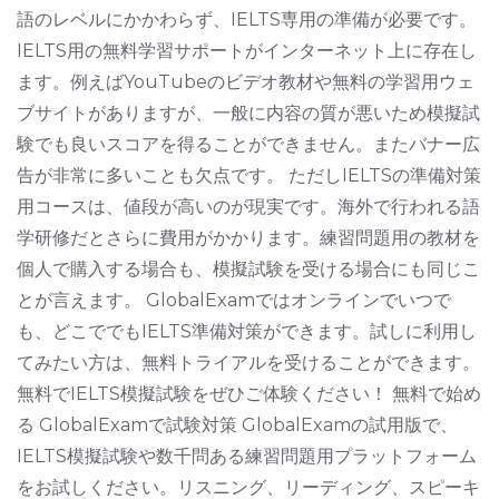
語のレベルにかかわらず、IELTS専用の準備が必要です。
IELTS用の無料学習サポートがインターネット上に存在し
ます。例えばYouTubeのビデオ教材や無料の学習用ウェ
ブサイトがありますが、一般に内容の質が悪いため模擬試
験でも良いスコアを得ることができません。またバナー広
告が非常に多いことも欠点です。 ただしIELTSの準備対策
用コースは、値段が高いのが現実です。海外で行われる語
学研修だとさらに費用がかかります。練習問題用の教材を
個人で購入する場合も、模擬試験を受ける場合にも同じこ
とが言えます。 GlobalExamではオンラインでいつで
も、どこででもIELTS準備対策ができます。試しに利用し
てみたい方は、無料トライアルを受けることができます。
無料でIELTS模擬試験をぜひご体験ください！ 無料で始め
る GlobalExamで試験対策 GlobalExamの試用版で、
IELTS模擬試験や数千問ある練習問題用プラットフォーム
をお試しください。リスニング、リーディング、スピーキ