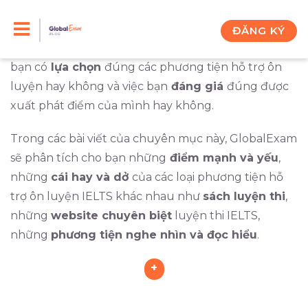
Skip
Một kết quả IELTS tốt phụ thuộc rất nhiều vào
sự
chuẩn bị
của bạn. Nhưng việc chuẩn bị của bạn có
to
ĐĂNG KÝ
hiệu quả hay không lại phụ thuộc rất nhiều vào việc
content
bạn có
lựa chọn
đúng các phương tiện hỗ trợ ôn
luyện hay không và việc bạn
đáng giá
đúng được
xuất phát điểm của mình hay không.
Trong các bài viết của chuyên mục này, GlobalExam
sẽ phân tích cho bạn những
điểm mạnh và yếu
,
những
cái hay và dở
của các loại phương tiện hỗ
trợ ôn luyện IELTS khác nhau như
sách luyện thi
,
những
website chuyên biệt
luyện thi IELTS,
những
phương tiện nghe nhìn và đọc hiểu
.
+