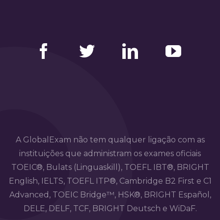
Facebook
Twitter
LinkedIn
YouTube
A GlobalExam não tem qualquer ligação com as
instituições que administram os exames oficiais
TOEIC®, Bulats (Linguaskill), TOEFL IBT®, BRIGHT
English, IELTS, TOEFL ITP®, Cambridge B2 First e C1
Advanced, TOEIC Bridge™, HSK®, BRIGHT Español,
DELE, DELF, TCF, BRIGHT Deutsch e WiDaF.