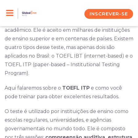
Skip
O TOEFL (Test of English as a Foreign Language) é
um teste de proficiência da língua inglesa que
to
INSCREVER-SE
mensura a sua habilidade em um ambiente
content
acadêmico. Ele é aceito em milhares de instituições
de ensino superior e em centenas de países. Existem
quatro tipos desse teste, mas apenas dois são
aplicados no Brasil: o TOEFL IBT (internet-based) e o
TOEFL ITP (paper-based – Institutional Testing
Program).
Aqui falaremos sobre o
TOEFL ITP
e como você
pode treinar para obter excelentes resultados.
O teste é utilizado por instituições de ensino como
escolas regulares, universidades, e agências
governamentais no mundo todo. Ele é composto
por três sessões:
compreensão auditiva, estrutura