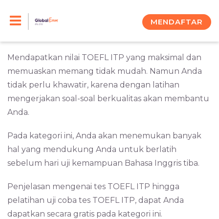
Skip
Untuk membuktikan kemampuan Bahasa Inggris,
biasanya harus dibarengi dengan sertifikasi bahasa
to
MENDAFTAR
semisal TOEFL ITP (
Institutional Testing Program
).
content
Mendapatkan nilai TOEFL ITP yang maksimal dan
memuaskan memang tidak mudah. Namun Anda
tidak perlu khawatir, karena dengan latihan
mengerjakan soal-soal berkualitas akan membantu
Anda.
Pada kategori ini, Anda akan menemukan banyak
hal yang mendukung Anda untuk berlatih
sebelum hari uji kemampuan Bahasa Inggris tiba.
Penjelasan mengenai tes TOEFL ITP hingga
pelatihan uji coba tes TOEFL ITP, dapat Anda
dapatkan secara gratis pada kategori ini.