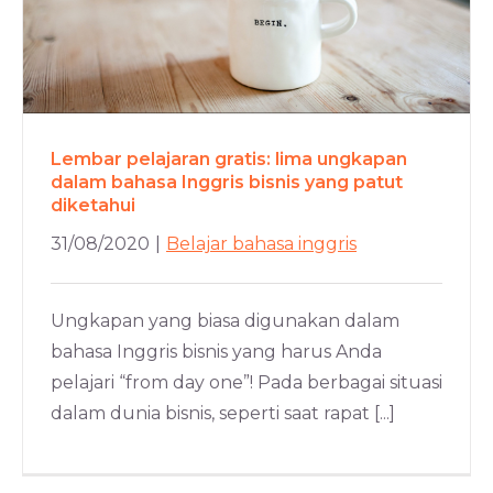
Lembar pelajaran gratis: lima ungkapan
dalam bahasa Inggris bisnis yang patut
diketahui
31/08/2020
|
Belajar bahasa inggris
Ungkapan yang biasa digunakan dalam
bahasa Inggris bisnis yang harus Anda
pelajari “from day one”! Pada berbagai situasi
dalam dunia bisnis, seperti saat rapat [...]