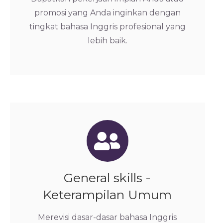
promosi yang Anda inginkan dengan
tingkat bahasa Inggris profesional yang
lebih baik.
General skills -
Keterampilan Umum
Merevisi dasar-dasar bahasa Inggris