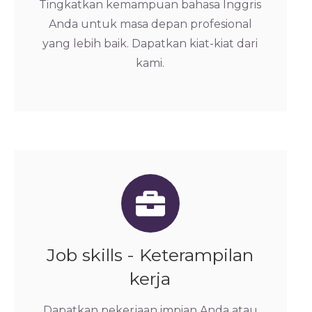
Tingkatkan kemampuan bahasa Inggris
Anda untuk masa depan profesional
yang lebih baik. Dapatkan kiat-kiat dari
kami.
Job skills - Keterampilan
kerja
Dapatkan pekerjaan impian Anda atau