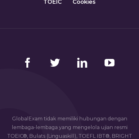
TOEIC
Cookies
Facebook
Twitter
LinkedIn
YouTube
GlobalExam tidak memiliki hubungan dengan
lembaga-lembaga yang mengelola ujian resmi
TOEIC®, Bulats (Linguaskill), TOEFL IBT®, BRIGHT