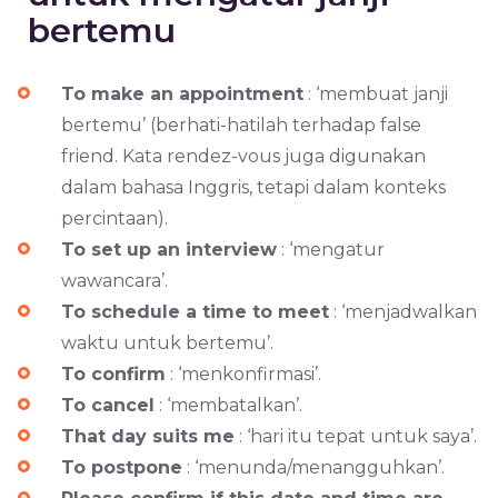
bertemu
To make an appointment
: ‘membuat janji
bertemu’ (berhati-hatilah terhadap false
friend. Kata rendez-vous juga digunakan
dalam bahasa Inggris, tetapi dalam konteks
percintaan).
To set up an interview
: ‘mengatur
wawancara’.
To schedule a time to meet
: ‘menjadwalkan
waktu untuk bertemu’.
To confirm
: ‘menkonfirmasi’.
To cancel
: ‘membatalkan’.
That day suits me
: ‘hari itu tepat untuk saya’.
To postpone
: ‘menunda/menangguhkan’.