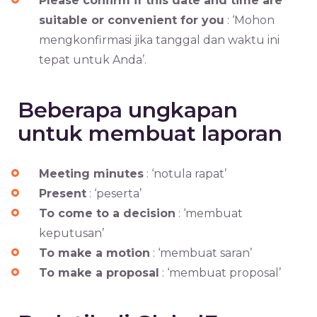
Please confirm if this date and time are
suitable or convenient for you
: ‘Mohon
mengkonfirmasi jika tanggal dan waktu ini
tepat untuk Anda’.
Beberapa ungkapan
untuk membuat laporan
Meeting minutes
: ‘notula rapat’
Present
: ‘peserta’
To come to a decision
: ‘membuat
keputusan’
To make a motion
: ‘membuat saran’
To make a proposal
: ‘membuat proposal’