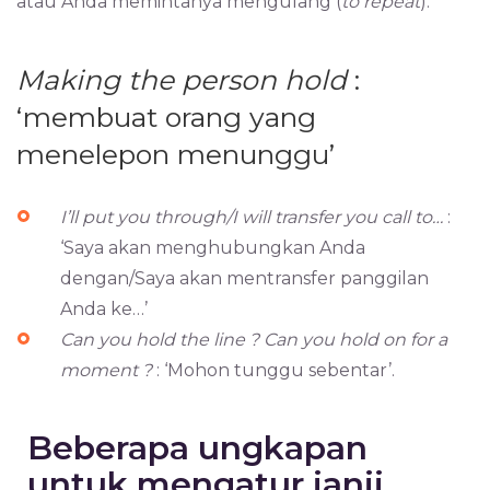
atau Anda memintanya mengulang (
to repeat
).
Making the person hold
:
‘membuat orang yang
menelepon menunggu’
I’ll put you through/I will transfer you call to…
:
‘Saya akan menghubungkan Anda
dengan/Saya akan mentransfer panggilan
Anda ke…’
Can you hold the line ? Can you hold on for a
moment ?
: ‘Mohon tunggu sebentar’.
Beberapa ungkapan
untuk mengatur janji