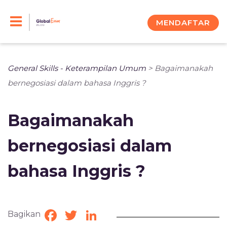
Skip
to
MENDAFTAR
content
General Skills - Keterampilan Umum
>
Bagaimanakah
bernegosiasi dalam bahasa Inggris ?
Bagaimanakah
bernegosiasi dalam
bahasa Inggris ?
Bagikan
Facebook
Twitter
LinkedIn