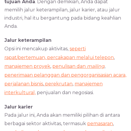
tujuan Anda
. Dengan demikian, Anda dapat
memilih jalur keterampilan, jalur karier, atau jalur
industri, hal itu bergantung pada bidang keahlian
Anda.
Jalur keterampilan
Opsi ini mencakup aktivitas,
seperti
rapat/pertemuan,
percakapan melalui telepon
,
manajemen proyek
,
penulisan dan
mailing
,
penerimaan pelanggan dan pengorganisasian acara,
perjalanan bisnis
,
perekrutan
,
manajemen
interkultural,
penjualan dan negosiasi.
Jalur karier
Pada jalur ini, Anda akan memiliki pilihan di antara
berbagai sektor aktivitas, termasuk
pemasaran
,