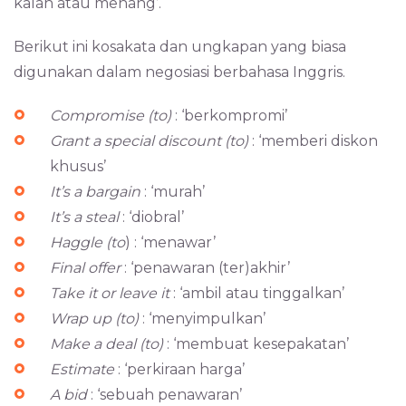
kalah atau menang’.
Berikut ini kosakata dan ungkapan yang biasa
digunakan dalam negosiasi berbahasa Inggris.
Compromise (to)
: ‘berkompromi’
Grant a special discount (to)
: ‘memberi diskon
khusus’
It’s a bargain
: ‘murah’
It’s a steal
: ‘diobral’
Haggle (to
) : ‘menawar’
Final offer
: ‘penawaran (ter)akhir’
Take it or leave it
: ‘ambil atau tinggalkan’
Wrap up (to)
: ‘menyimpulkan’
Make a deal (to)
: ‘membuat kesepakatan’
Estimate
: ‘perkiraan harga’
A bid
: ‘sebuah penawaran’