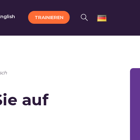
nglish
TRAINIEREN
sch
ie auf