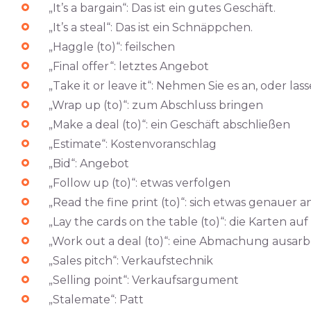
„It’s a bargain“: Das ist ein gutes Geschäft.
„It’s a steal“: Das ist ein Schnäppchen.
„Haggle (to)“: feilschen
„Final offer“: letztes Angebot
„Take it or leave it“: Nehmen Sie es an, oder lass
„Wrap up (to)“: zum Abschluss bringen
„Make a deal (to)“: ein Geschäft abschließen
„Estimate“: Kostenvoranschlag
„Bid“: Angebot
„Follow up (to)“: etwas verfolgen
„Read the fine print (to)“: sich etwas genauer 
„Lay the cards on the table (to)“: die Karten au
„Work out a deal (to)“: eine Abmachung ausarb
„Sales pitch“: Verkaufstechnik
„Selling point“: Verkaufsargument
„Stalemate“: Patt