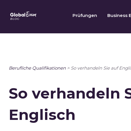
Skip
to
Prüfungen
Business E
content
Berufliche Qualifikationen
>
So verhandeln Sie auf Engli
So verhandeln S
Englisch