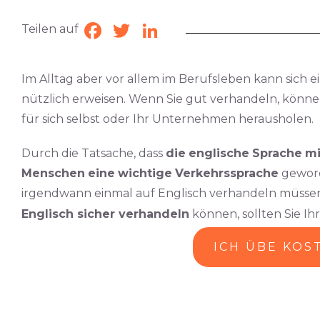
Teilen auf
Facebook
Twitter
LinkedIn
Im Alltag aber vor allem im Berufsleben kann sich e
nützlich erweisen. Wenn Sie gut verhandeln, können
für sich selbst oder Ihr Unternehmen herausholen.
Durch die Tatsache, dass
die
englische
Sprache
mi
Menschen
eine
wichtige
Verkehrssprache
geworde
irgendwann einmal auf Englisch verhandeln müssen,
Englisch sicher verhandeln
können, sollten Sie Ih
ICH ÜBE KOS