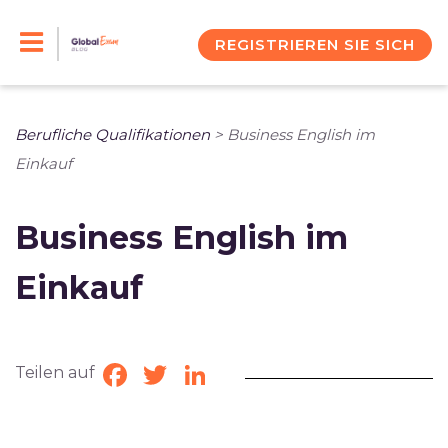
Skip
to
REGISTRIEREN SIE SICH
content
Berufliche Qualifikationen
>
Business English im
Einkauf
Business English im
Einkauf
Teilen auf
Facebook
Twitter
LinkedIn