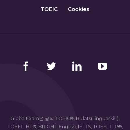
TOEIC
Cookies
Facebook
Twitter
LinkedIn
YouTube
GlobalExam은 공식 TOEIC®, Bulats(Linguaskill),
TOEFL IBT®, BRIGHT English, IELTS, TOEFL ITP®,