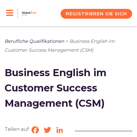
Skip
to
REGISTRIEREN SIE SICH
content
Berufliche Qualifikationen
>
Business English im
Customer Success Management (CSM)
Business English im
Customer Success
Management (CSM)
Teilen auf
Facebook
Twitter
LinkedIn