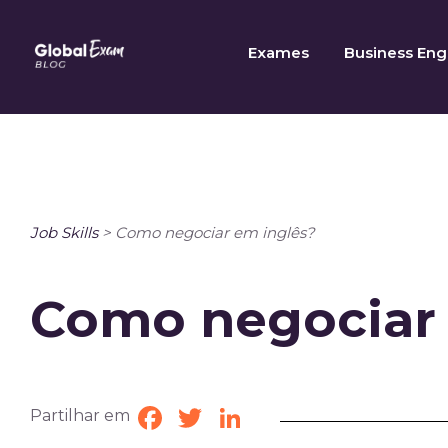
Skip
to
Exames
Business Eng
content
Job Skills
>
Como negociar em inglês?
Como negociar 
Partilhar em
Facebook
Twitter
LinkedIn