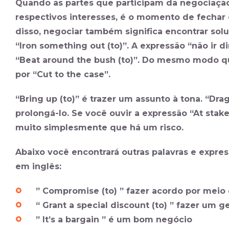
Quando as partes que participam da negociaçã
respectivos interesses, é o momento de fechar o
disso, negociar também significa encontrar solu
“Iron something out (to)”. A expressão “não ir d
“Beat around the bush (to)”. Do mesmo modo que
por “Cut to the case”.
“Bring up (to)” é trazer um assunto à tona. “Drag 
prolongá-lo. Se você ouvir a expressão “At stake”
muito simplesmente que há um risco.
Abaixo você encontrará outras palavras e expre
em inglês:
” Compromise (to) ” fazer acordo por meio
“ Grant a special discount (to) ” fazer um 
” It’s a bargain ” é um bom negócio