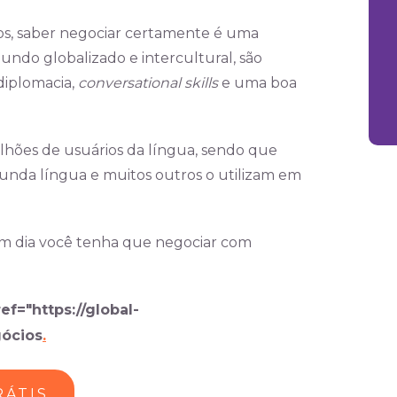
os, saber negociar certamente é uma
ndo globalizado e intercultural, são
diplomacia,
conversational skills
e uma boa
ilhões de usuários da língua, sendo que
gunda língua e muitos outros o utilizam em
um dia você tenha que negociar com
ef="https://global-
ócios
.
RÁTIS