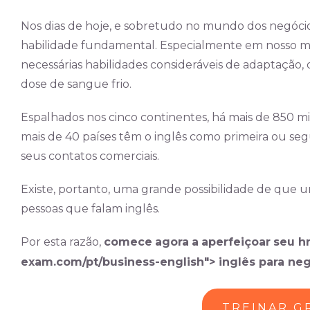
Nos dias de hoje, e sobretudo no mundo dos negóci
habilidade fundamental. Especialmente em nosso mu
necessárias habilidades consideráveis de adaptação, 
dose de sangue frio.
Espalhados nos cinco continentes, há mais de 850 m
mais de 40 países têm o inglês como primeira ou se
seus contatos comerciais.
Existe, portanto, uma grande possibilidade de que 
pessoas que falam inglês.
Por esta razão,
comece
agora
a
aperfeiçoar
seu
hr
exam.com/pt/business-english">
inglês
para
neg
TREINAR G