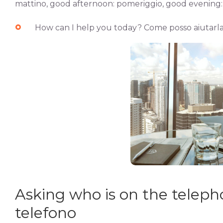
mattino, good afternoon: pomeriggio, good evening: a
How can I help you today? Come posso aiutarla? 
Asking who is on the telepho
telefono