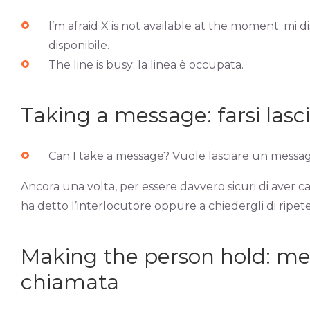
I’m afraid X is not available at the moment: mi
disponibile.
The line is busy: la linea è occupata.
Taking a message: farsi las
Can I take a message? Vuole lasciare un messa
Ancora una volta, per essere davvero sicuri di aver ca
ha detto l’interlocutore oppure a chiedergli di ripeter
Making the person hold: met
chiamata