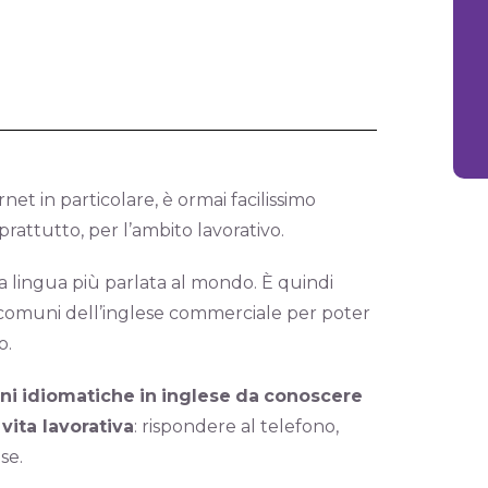
net in particolare, è ormai facilissimo
rattutto, per l’ambito lavorativo.
a lingua più parlata al mondo. È quindi
ù comuni dell’inglese commerciale per poter
o.
ni
idiomatiche
in
inglese
da
conoscere
vita lavorativa
: rispondere al telefono,
se.