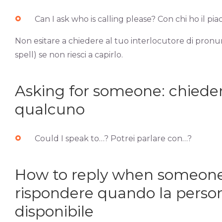
Can I ask who is calling please? Con chi ho il pia
Non esitare a chiedere al tuo interlocutore di pronun
spell) se non riesci a capirlo.
Asking for someone: chieder
qualcuno
Could I speak to…? Potrei parlare con…?
How to reply when someone 
rispondere quando la perso
disponibile