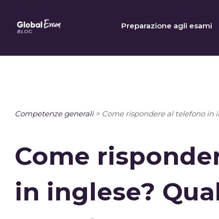
Skip
to
Preparazione agli esami
content
Competenze generali
>
Come rispondere al telefono in i
Come risponder
in inglese? Qua