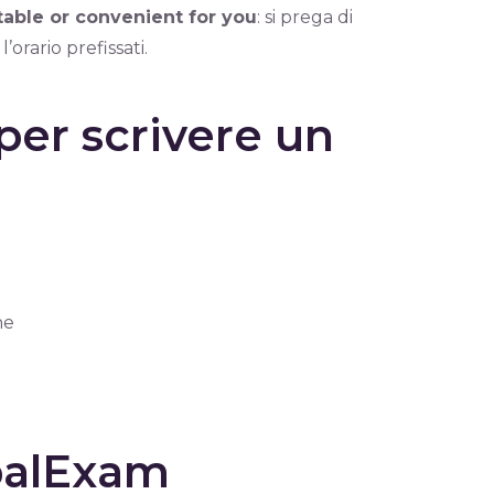
itable or convenient for you
: si prega di
’orario prefissati.
per scrivere un
ne
obalExam