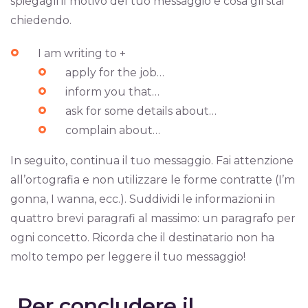
spiegagli il motivo del tuo messaggio e cosa gli stai
chiedendo.
I am writing to +
apply for the job…
inform you that…
ask for some details about…
complain about…
In seguito, continua il tuo messaggio. Fai attenzione
all’ortografia e non utilizzare le forme contratte (I’m
gonna, I wanna, ecc.). Suddividi le informazioni in
quattro brevi paragrafi al massimo: un paragrafo per
ogni concetto. Ricorda che il destinatario non ha
molto tempo per leggere il tuo messaggio!
Per concludere il