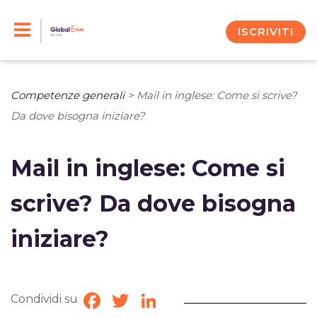
Skip
to
ISCRIVITI
content
Competenze generali
>
Mail in inglese: Come si scrive?
Da dove bisogna iniziare?
Mail in inglese: Come si
scrive? Da dove bisogna
iniziare?
Condividi su
Facebook
Twitter
LinkedIn