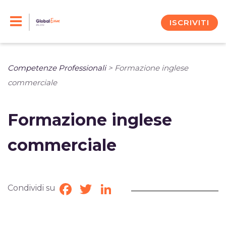
Skip
to
ISCRIVITI
content
Competenze Professionali
>
Formazione inglese
commerciale
Formazione inglese
commerciale
Condividi su
Facebook
Twitter
LinkedIn