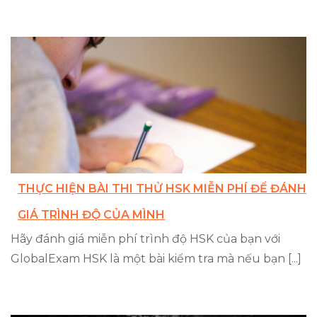
THỰC HIỆN BÀI THI THỬ HSK MIỄN PHÍ ĐỂ ĐÁNH
GIÁ TRÌNH ĐỘ CỦA MÌNH
Hãy đánh giá miễn phí trình độ HSK của bạn với
GlobalExam HSK là một bài kiểm tra mà nếu bạn [...]