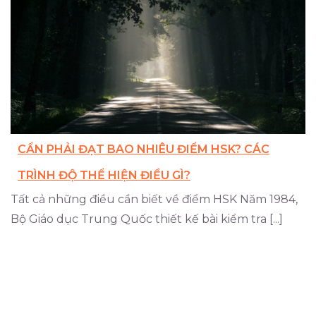
CẦN PHẢI ĐẠT BAO NHIÊU ĐIỂM HSK? CÁC
TRÌNH ĐỘ THỂ HIỆN ĐIỀU GÌ?
Tất cả những điều cần biết về điểm HSK Năm 1984,
Bộ Giáo dục Trung Quốc thiết kế bài kiểm tra [...]