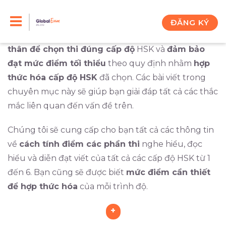
Skip
Bạn thi HSK không giống như cách bạn thi IELTS,
TOEFL hay TOEIC. Điều quan trọng bạn phải làm
to
ĐĂNG KÝ
trước khi đi thi là phải
tự mình định vị trình độ bản
content
thân để chọn thi đúng cấp độ
HSK và
đảm bảo
đạt mức điểm tối thiểu
theo quy định nhằm
hợp
thức hóa cấp độ HSK
đã chọn. Các bài viết trong
chuyên mục này sẽ giúp bạn giải đáp tất cả các thắc
mắc liên quan đến vấn đề trên.
Chúng tôi sẽ cung cấp cho bạn tất cả các thông tin
về
cách tính điểm các phần thi
nghe hiểu, đọc
hiểu và diễn đạt viết của tất cả các cấp độ HSK từ 1
đến 6. Bạn cũng sẽ được biết
mức điểm cần thiết
để hợp thức hóa
của mỗi trình độ.
+