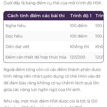
Dưới đây là bảng điểm cụ thể của mỗi trình độ HSK :
Cách tính điểm các bài thi
Trình độ 1
Trình
Nghe hiểu
100 điểm
100 đ
Đọc hiểu
100 điểm
100 đ
Diễn đạt viết
Không thi
Không
Điểm cần thiết để hợp thức hóa
120/200
120/2
Ngoài điểm tổng còn có các điểm thành phần được
tính riêng nên nhà tuyển dụng có thể nhìn vào đó
để đảm bảo rằng không có sự chênh lệch quá lớn
giữa các năng lực ngôn ngữ của thí sinh.
Như vậy, một mức điểm HSK được coi là tốt là 120