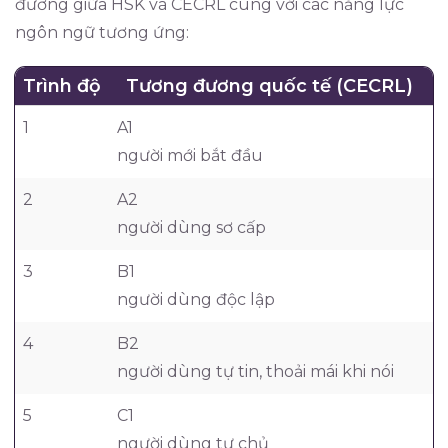
đương giữa HSK và CECRL cùng với các năng lực
ngôn ngữ tương ứng:
Trình độ
Tương đương quốc tế (CECRL)
T
1
A1
1
người mới bắt đầu
2
A2
2
người dùng sơ cấp
3
B1
3
người dùng độc lập
4
B2
4
người dùng tự tin, thoải mái khi nói
5
C1
í
người dùng tự chủ