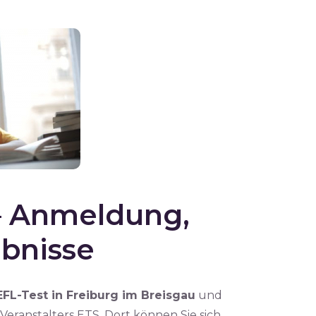
– Anmeldung,
bnisse
L-Test in Freiburg im Breisgau
und
ranstalters ETS. Dort können Sie sich