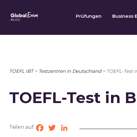
Skip
to
Prüfungen
Business E
content
TOEFL IBT
>
Testzentren in Deutschland
>
TOEFL-Test i
TOEFL-Test in 
Teilen auf
Facebook
Twitter
LinkedIn