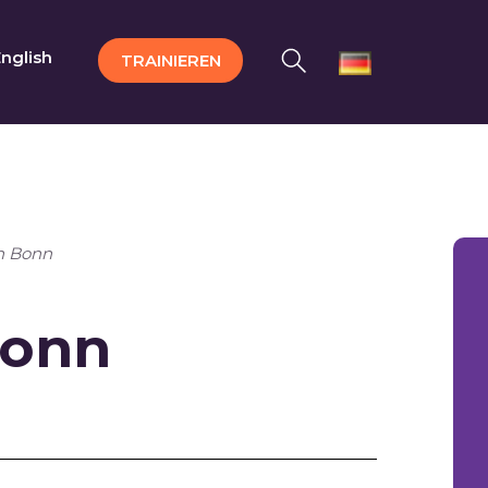
nglish
TRAINIEREN
n Bonn
Bonn