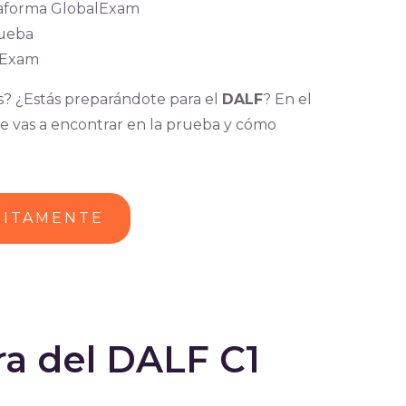
ataforma GlobalExam
rueba
lExam
s? ¿Estás preparándote para el
DALF
? En el
te vas a encontrar en la prueba y cómo
UITAMENTE
ura del DALF C1