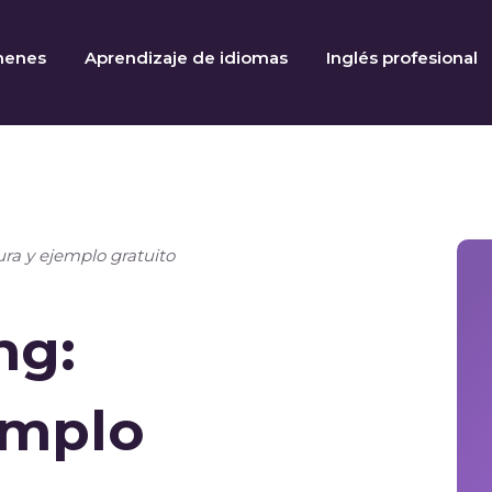
menes
Aprendizaje de idiomas
Inglés profesional
ra y ejemplo gratuito
ng:
emplo