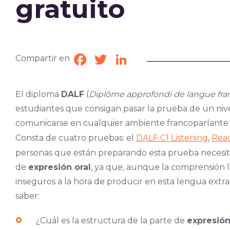
gratuito
Compartir en
Facebook
Twitter
LinkedIn
El diploma
DALF
(
Diplôme approfondi de langue fra
estudiantes que consigan pasar la prueba de un nive
comunicarse en cualquier ambiente francoparlante -
Consta de cuatro pruebas: el
DALF C1 Listening
,
Rea
personas que están preparando esta prueba necesi
de
expresión oral
, ya que, aunque la comprensión l
inseguros a la hora de producir en esta lengua extran
saber:
¿Cuál es la estructura de la parte de
expresión