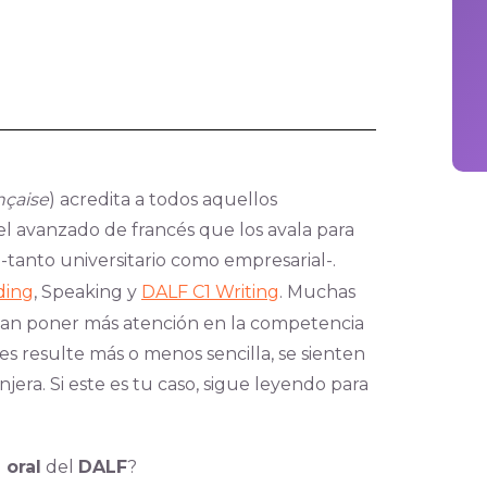
nçaise
) acredita a todos aquellos
l avanzado de francés que los avala para
tanto universitario como empresarial-.
ding
, Speaking y
DALF C1 Writing
. Muchas
tan poner más atención en la competencia
es resulte más o menos sencilla, se sienten
jera. Si este es tu caso, sigue leyendo para
 oral
del
DALF
?