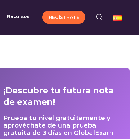
Recursos
REGÍSTRATE
¡Descubre tu futura nota
de examen!
Prueba tu nivel gratuitamente y
aprovéchate de una prueba
gratuita de 3 días en GlobalExam.