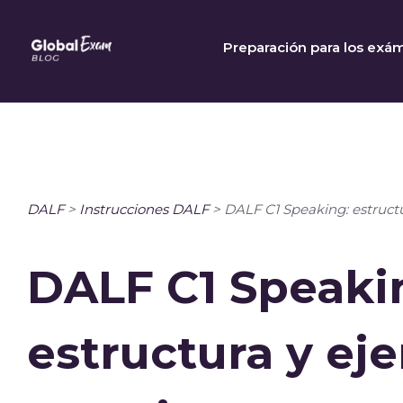
Skip
to
Preparación para los exá
content
DALF
>
Instrucciones DALF
>
DALF C1 Speaking: estructu
DALF C1 Speaki
estructura y ej