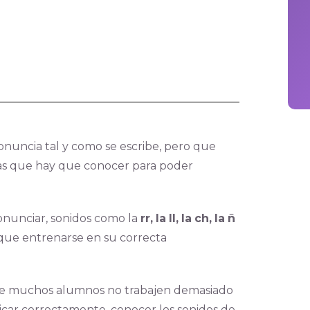
onuncia tal y como se escribe, pero que
as que hay que conocer para poder
ronunciar, sonidos como la
rr,
la
ll,
la
ch,
la
ñ
 que entrenarse en su correcta
 que muchos alumnos no trabajen demasiado
car correctamente, conocer los sonidos de