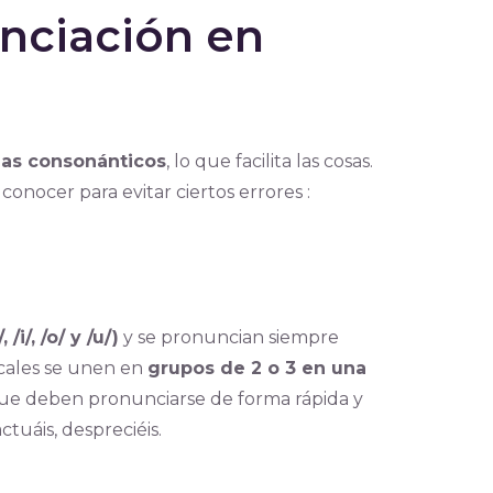
unciación en
mas consonánticos
, lo que facilita las cosas.
onocer para evitar ciertos errores :
, /i/, /o/ y /u/)
y se pronuncian siempre
vocales se unen en
grupos de 2 o 3 en una
que deben pronunciarse de forma rápida y
actuáis, despreciéis.