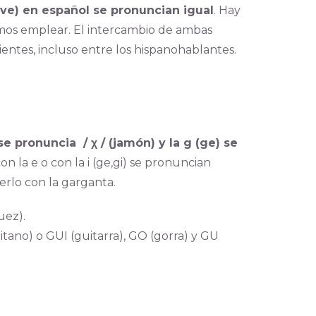
(uve) en español se pronuncian igual
. Hay
emos emplear. El intercambio de ambas
ientes, incluso entre los hispanohablantes.
 se pronuncia / χ / (jamón) y la g (ge) se
n la e o con la i (ge,gi) se pronuncian
erlo con la garganta.
juez).
itano) o GUI (guitarra), GO (gorra) y GU