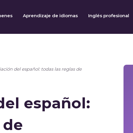
menes
Aprendizaje de idiomas
Inglés profesional
ación del español: todas las reglas de
el español:
 de