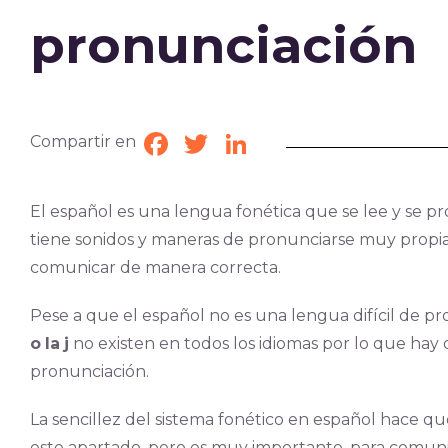
pronunciación
Compartir en
Facebook
Twitter
LinkedIn
El español es una lengua fonética que se lee y se pr
tiene sonidos y maneras de pronunciarse muy propi
comunicar de manera correcta.
Pese a que el español no es una lengua difícil de p
o
la
j
no existen en todos los idiomas por lo que hay
pronunciación.
La sencillez del sistema fonético en español hace
este apartado, pero es muy importante, para comuni