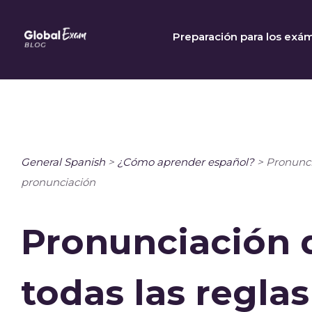
Skip
to
Preparación para los exá
content
General Spanish
>
¿Cómo aprender español?
>
Pronunci
pronunciación
Pronunciación d
todas las reglas