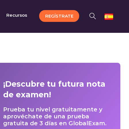
Recursos
REGÍSTRATE
¡Descubre tu futura nota
de examen!
Prueba tu nivel gratuitamente y
aprovéchate de una prueba
gratuita de 3 días en GlobalExam.