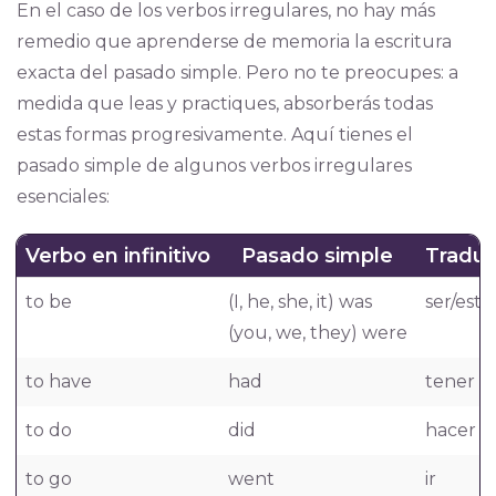
En el caso de los verbos irregulares, no hay más
remedio que aprenderse de memoria la escritura
exacta del pasado simple. Pero no te preocupes: a
medida que leas y practiques, absorberás todas
estas formas progresivamente. Aquí tienes el
pasado simple de algunos verbos irregulares
esenciales:
Verbo en infinitivo
Pasado simple
Traduc
to be
(I, he, she, it) was
ser/esta
(you, we, they) were
to have
had
tener
to do
did
hacer
to go
went
ir