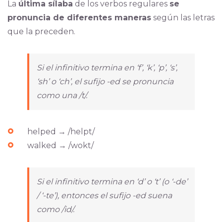
La
última sílaba
de los verbos regulares
se
pronuncia de diferentes maneras
según las letras
que la preceden.
Si el infinitivo termina en ‘f’, ‘k’, ‘p’, ‘s’,
‘sh’ o ‘ch’, el sufijo -ed se pronuncia
como una /t/.
helped → /helpt/
walked → /wokt/
Si el infinitivo termina en ‘d’ o ‘t’ (o ‘-de’
/ ‘-te’), entonces el sufijo -ed suena
como /id/.