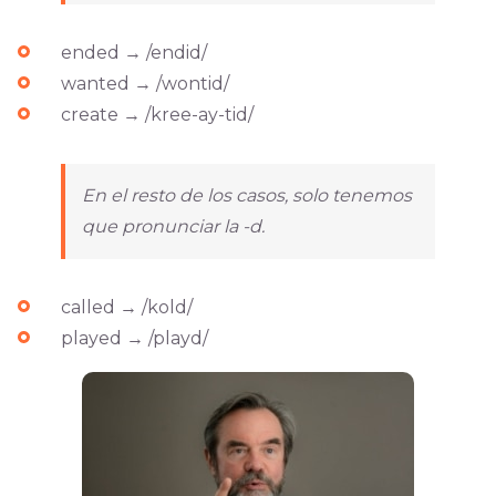
ended → /endid/
wanted → /wontid/
create → /kree-ay-tid/
En el resto de los casos, solo tenemos
que pronunciar la -d.
called → /kold/
played → /playd/